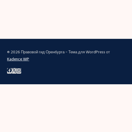
© 2026 Правовой гид Оренбурга - Тема для WordPress от
Kadence WP
Правовой гид
Блог
Банкротство физических лиц