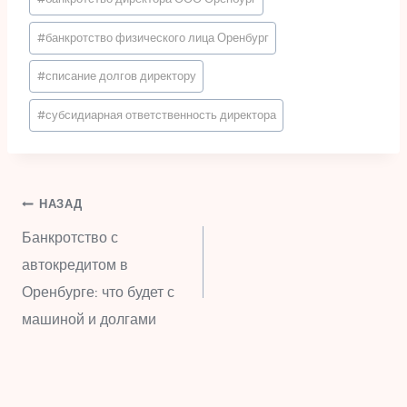
#
банкротство физического лица Оренбург
#
списание долгов директору
#
субсидиарная ответственность директора
Навигация
НАЗАД
Банкротство с
по
автокредитом в
Оренбурге: что будет с
записям
машиной и долгами