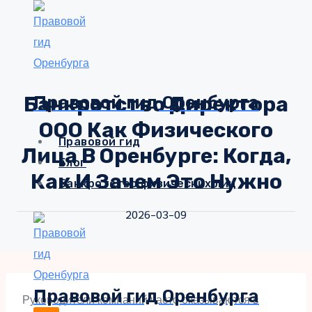
Перейти
к
содержимому
Банкротство Директора
Правовой гид Оренбурга
ООО Как Физического
Правовой гид
Лица В Оренбурге: Когда,
Блог
Как И Зачем Это Нужно
Банкротство физических лиц
2026-03-09
Правовой гид Оренбурга
Руководители компаний часто оказываются в