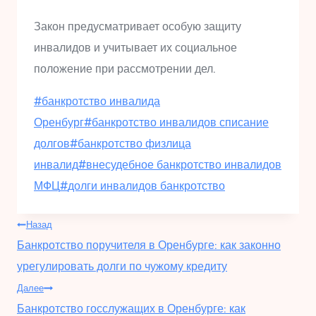
Закон предусматривает особую защиту
инвалидов и учитывает их социальное
положение при рассмотрении дел.
Метки
#
банкротство инвалида
записи:
Оренбург
#
банкротство инвалидов списание
долгов
#
банкротство физлица
инвалид
#
внесудебное банкротство инвалидов
МФЦ
#
долги инвалидов банкротство
Навигация
Назад
Банкротство поручителя в Оренбурге: как законно
по
урегулировать долги по чужому кредиту
Далее
Банкротство госслужащих в Оренбурге: как