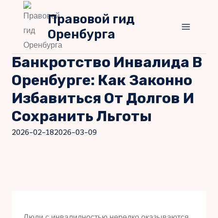
Перейти
Правовой гид
к
Оренбурга
содержимому
Банкротство Инвалида В
Оренбурге: Как Законно
Избавиться От Долгов И
Сохранить Льготы
2026-02-18
2026-03-09
Люди с инвалидностью нередко оказываются