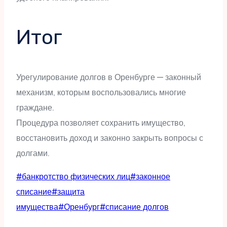
Итог
Урегулирование долгов в Оренбурге — законный
механизм, которым воспользовались многие
граждане.
Процедура позволяет сохранить имущество,
восстановить доход и законно закрыть вопросы с
долгами.
Метки
#
банкротство физических лиц
#
законное
записи:
списание
#
защита
имущества
#
Оренбург
#
списание долгов