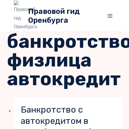
Перейти
Правовой гид
к
Оренбурга
содержимому
банкротств
физлица
автокредит
Банкротство с
автокредитом в