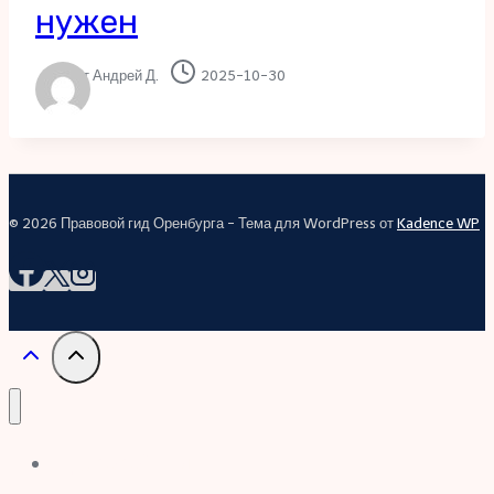
нужен
От
Андрей Д.
2025-10-30
© 2026 Правовой гид Оренбурга - Тема для WordPress от
Kadence WP
Правовой гид