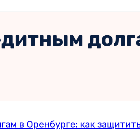
едитным долг
ам в Оренбурге: как защитить