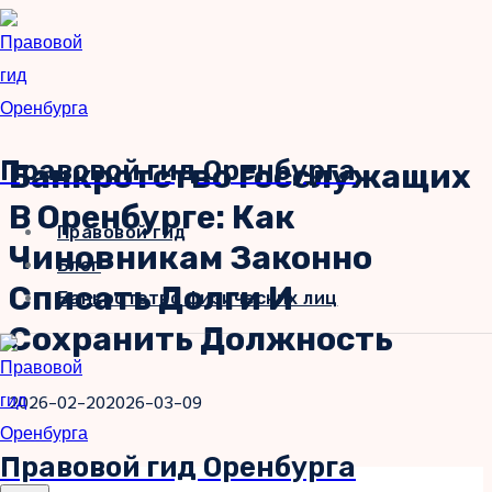
Перейти
к
содержимому
Правовой гид Оренбурга
Банкротство Госслужащих
В Оренбурге: Как
Правовой гид
Чиновникам Законно
Блог
Списать Долги И
Банкротство физических лиц
Сохранить Должность
2026-02-20
2026-03-09
Правовой гид Оренбурга