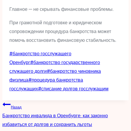
Главное — не скрывать финансовые проблемы.
При грамотной подготовке и юридическом
сопровождении процедура банкротства может
помочь восстановить финансовую стабильность.
Метки
#
банкротство госслужащего
записи:
Оренбург
#
банкротство государственного
служащего долги
#
банкротство чиновника
физлица
#
процедура банкротства
госслужащих
#
списание долгов госслужащим
Навигация
Назад
Банкротство инвалида в Оренбурге: как законно
по
избавиться от долгов и сохранить льготы