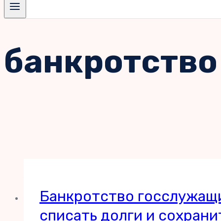
банкротство
Банкротство госслужащи
списать долги и сохран