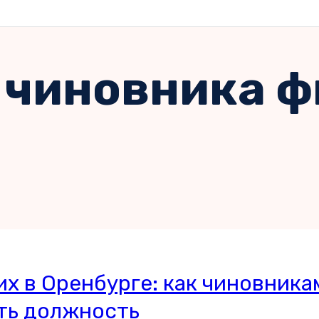
 чиновника 
х в Оренбурге: как чиновника
ить должность