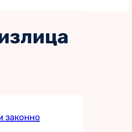
физлица
м законно