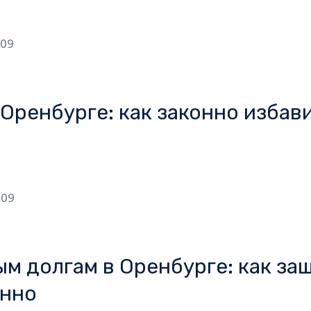
-09
Оренбурге: как законно избави
-09
м долгам в Оренбурге: как защ
онно