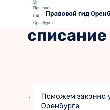
Перейти
к
Правовой гид Орен
содержимому
списание
Поможем законно у
Оренбурге